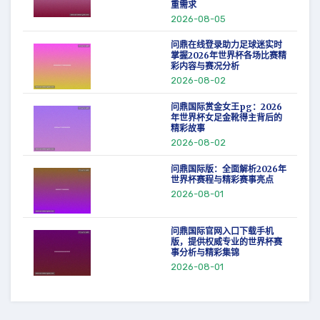
重需求
2026-08-05
问鼎在线登录助力足球迷实时
掌握2026年世界杯各场比赛精
彩内容与赛况分析
2026-08-02
问鼎国际赏金女王pg：2026
年世界杯女足金靴得主背后的
精彩故事
2026-08-02
问鼎国际版：全面解析2026年
世界杯赛程与精彩赛事亮点
2026-08-01
问鼎国际官网入口下载手机
版，提供权威专业的世界杯赛
事分析与精彩集锦
2026-08-01