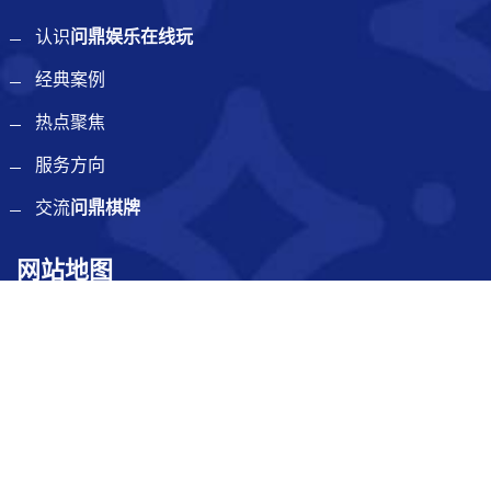
认识
问鼎娱乐在线玩
经典案例
热点聚焦
服务方向
交流
问鼎棋牌
网站地图
SiteMap
联系方式
开封城区文化路6号花园B座